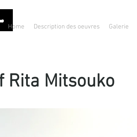
Home
Description des oeuvres
Galerie
of Rita Mitsouko