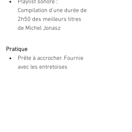
Playlist sonore : 
Compilation d'une durée de 
2h50 des meilleurs titres 
de Michel Jonasz
Pratique
Prête à accrocher. Fournie 
avec les entretoises 
aluminium
Expédition : depuis la 
France
Authentification
Signature : Oeuvre signée à 