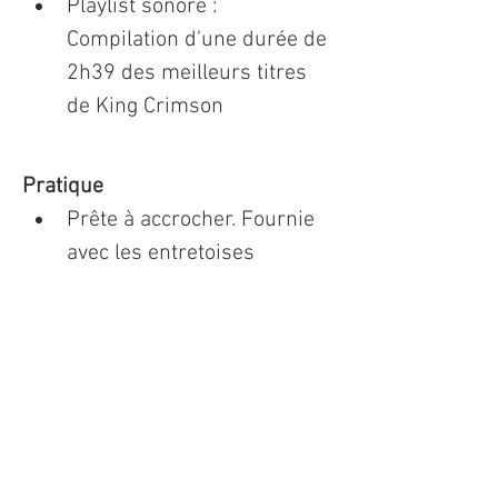
Playlist sonore : 
Compilation d'une durée de 
2h39 des meilleurs titres 
de King Crimson
Pratique
Prête à accrocher. Fournie 
avec les entretoises 
aluminium
Expédition : depuis la 
France
Authentification
Signature : Oeuvre signée à 