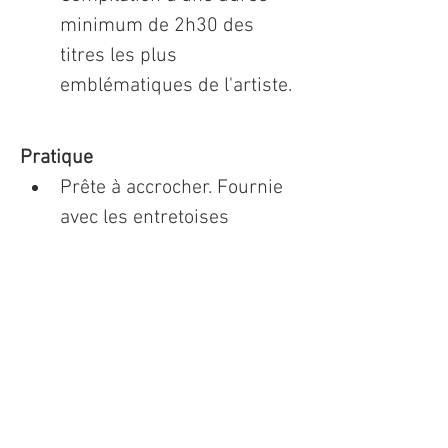
minimum de 2h30 des 
titres les plus 
emblématiques de l'artiste.
Pratique
Prête à accrocher. Fournie 
avec les entretoises 
aluminium
Expédition : Depuis la 
France
Authentification
Signature : Oeuvre signée à 
la main